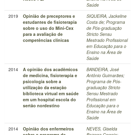
Saúde
2019
Opinião de preceptores e
SIQUEIRA, Jackeline
estudantes de fisioterapia
Costa de
;
Programa
sobre o uso do Mini-Cex
de Pós-graduação
para a avaliação de
Stricto Sensu
competências clínicas
Mestrado Profissional
em Educação para o
Ensino na Área de
Saúde
2014
A opinião dos acadêmicos
BANDEIRA, José
de medicina, fisioterapia e
Antônio Guimarães
;
psicologia sobre a
Programa de Pós-
utilização da estação
graduação Stricto
biblioteca virtual em saúde
Sensu Mestrado
em um hospital escola do
Profissional em
sertão nordestino
Educação para o
Ensino na Área de
Saúde
2014
Opinião dos enfermeiros
NEVES, Giselda
sobre o programa de
Bezerra Correia
;