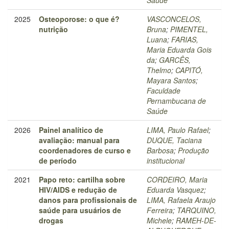
Saúde
2025
Osteoporose: o que é?
VASCONCELOS,
nutrição
Bruna
;
PIMENTEL,
Luana
;
FARIAS,
Maria Eduarda Gois
da
;
GARCÊS,
Thelmo
;
CAPITÓ,
Mayara Santos
;
Faculdade
Pernambucana de
Saúde
2026
Painel analítico de
LIMA, Paulo Rafael
;
avaliação: manual para
DUQUE, Taciana
coordenadores de curso e
Barbosa
;
Produção
de período
institucional
2021
Papo reto: cartilha sobre
CORDEIRO, Maria
HIV/AIDS e redução de
Eduarda Vasquez
;
danos para profissionais de
LIMA, Rafaela Araujo
saúde para usuários de
Ferreira
;
TARQUINO,
drogas
Michele
;
RAMEH-DE-