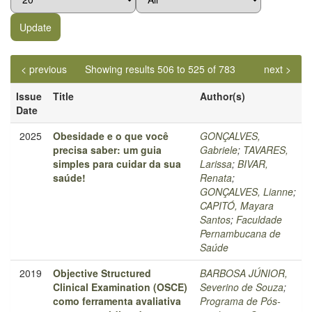
< previous
Showing results 506 to 525 of 783
next >
Issue
Title
Author(s)
Date
2025
Obesidade e o que você
GONÇALVES,
precisa saber: um guia
Gabriele
;
TAVARES,
simples para cuidar da sua
Larissa
;
BIVAR,
saúde!
Renata
;
GONÇALVES, Lianne
;
CAPITÓ, Mayara
Santos
;
Faculdade
Pernambucana de
Saúde
2019
Objective Structured
BARBOSA JÚNIOR,
Clinical Examination (OSCE)
Severino de Souza
;
como ferramenta avaliativa
Programa de Pós-