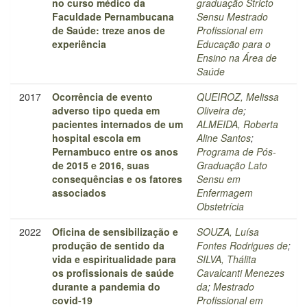
no curso médico da
graduação Stricto
Faculdade Pernambucana
Sensu Mestrado
de Saúde: treze anos de
Profissional em
experiência
Educação para o
Ensino na Área de
Saúde
2017
Ocorrência de evento
QUEIROZ, Melissa
adverso tipo queda em
Oliveira de
;
pacientes internados de um
ALMEIDA, Roberta
hospital escola em
Aline Santos
;
Pernambuco entre os anos
Programa de Pós-
de 2015 e 2016, suas
Graduação Lato
consequências e os fatores
Sensu em
associados
Enfermagem
Obstetrícia
2022
Oficina de sensibilização e
SOUZA, Luísa
produção de sentido da
Fontes Rodrigues de
;
vida e espiritualidade para
SILVA, Thálita
os profissionais de saúde
Cavalcanti Menezes
durante a pandemia do
da
;
Mestrado
covid-19
Profissional em