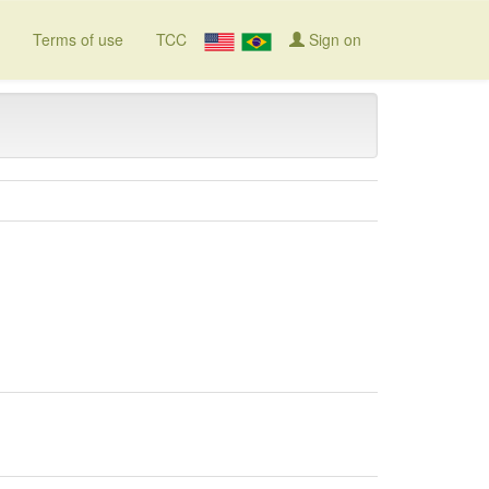
Terms of use
TCC
Sign on