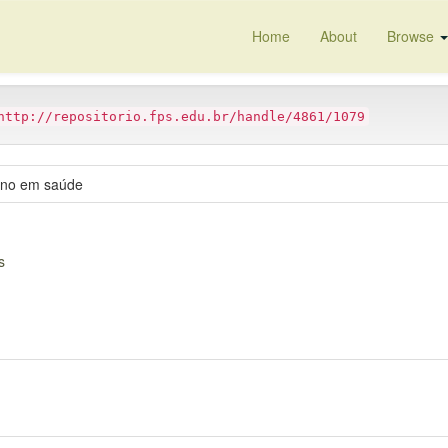
Home
About
Browse
http://repositorio.fps.edu.br/handle/4861/1079
sino em saúde
s