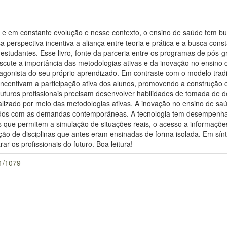
e em constante evolução e nesse contexto, o ensino de saúde tem bu
 perspectiva incentiva a aliança entre teoria e prática e a busca cons
estudantes. Esse livro, fonte da parceria entre os programas de pós-g
te a importância das metodologias ativas e da inovação no ensino d
gonista do seu próprio aprendizado. Em contraste com o modelo tradic
incentivam a participação ativa dos alunos, promovendo a construção 
futuros profissionais precisam desenvolver habilidades de tomada de 
lizado por meio das metodologias ativas. A inovação no ensino de saú
hados com as demandas contemporâneas. A tecnologia tem desempenha
 que permitem a simulação de situações reais, o acesso a informações 
ção de disciplinas que antes eram ensinadas de forma isolada. Em sín
r os profissionais do futuro. Boa leitura!
61/1079