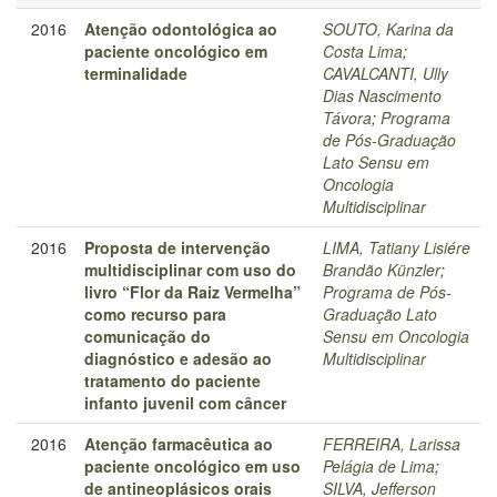
2016
Atenção odontológica ao
SOUTO, Karina da
paciente oncológico em
Costa Lima
;
terminalidade
CAVALCANTI, Ully
Dias Nascimento
Távora
;
Programa
de Pós-Graduação
Lato Sensu em
Oncologia
Multidisciplinar
2016
Proposta de intervenção
LIMA, Tatiany Lisiére
multidisciplinar com uso do
Brandão Künzler
;
livro “Flor da Raiz Vermelha”
Programa de Pós-
como recurso para
Graduação Lato
comunicação do
Sensu em Oncologia
diagnóstico e adesão ao
Multidisciplinar
tratamento do paciente
infanto juvenil com câncer
2016
Atenção farmacêutica ao
FERREIRA, Larissa
paciente oncológico em uso
Pelágia de Lima
;
de antineoplásicos orais
SILVA, Jefferson