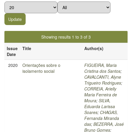
Showing results 1 to 3 of 3
Issue
Title
Author(s)
Date
2020
Orientações sobre o
FIGUEIRA, Maria
isolamento social
Cristina dos Santos
;
CAVALCANTI, Alyne
Trigueiro Rodrigues
;
CORREIA, Arielly
Maria Ferreira de
Moura
;
SILVA,
Eduarda Larissa
Soares
;
CHAGAS,
Fernanda Miranda
das
;
BEZERRA, José
Bruno Gomes
;