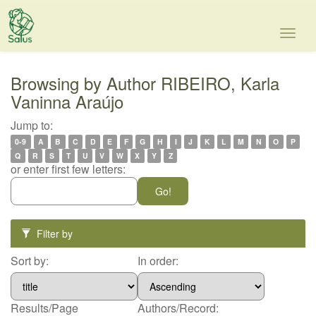
Skip
navigation
Browsing by Author RIBEIRO, Karla
Vaninna Araújo
Jump to:
0-9
A
B
C
D
E
F
G
H
I
J
K
L
M
N
O
P
Q
R
S
T
U
V
W
X
Y
Z
or enter first few letters:
Filter by
Sort by:
In order:
Results/Page
Authors/Record: