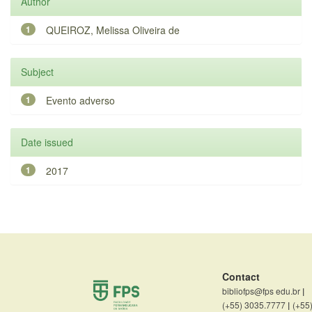
Author
1
QUEIROZ, Melissa Oliveira de
Subject
1
Evento adverso
Date issued
1
2017
Contact
bibliofps@fps edu.br
|
(+55) 3035.7777
|
(+55