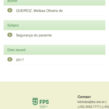
Author
1
QUEIROZ, Melissa Oliveira de
Subject
1
Segurança do paciente
Date issued
1
2017
Contact
bibliofps@fps edu.br
|
(+55) 3035.7777
|
(+55