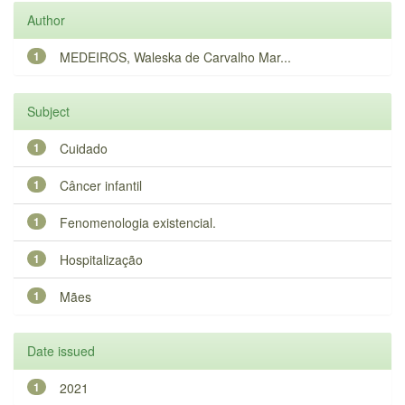
Author
1
MEDEIROS, Waleska de Carvalho Mar...
Subject
1
Cuidado
1
Câncer infantil
1
Fenomenologia existencial.
1
Hospitalização
1
Mães
Date issued
1
2021