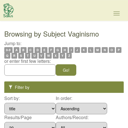
Skip
navigation
Browsing by Subject Vaginismo
Jump to:
0-9
A
B
C
D
E
F
G
H
I
J
K
L
M
N
O
P
Q
R
S
T
U
V
W
X
Y
Z
or enter first few letters:
Filter by
Sort by:
In order:
Results/Page
Authors/Record: