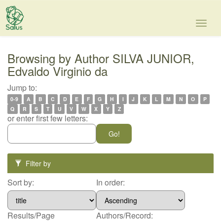
Skip
navigation
Browsing by Author SILVA JUNIOR,
Edvaldo Virginio da
Jump to:
0-9
A
B
C
D
E
F
G
H
I
J
K
L
M
N
O
P
Q
R
S
T
U
V
W
X
Y
Z
or enter first few letters:
Filter by
Sort by:
In order:
Results/Page
Authors/Record: