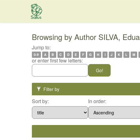
Skip
navigation
Browsing by Author SILVA, Eduar
Jump to:
0-9
A
B
C
D
E
F
G
H
I
J
K
L
M
or enter first few letters:
Filter by
Sort by:
In order: