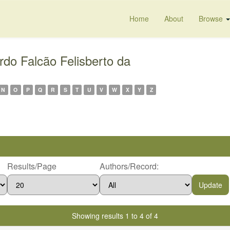
Home
About
Browse
do Falcão Felisberto da
N
O
P
Q
R
S
T
U
V
W
X
Y
Z
Results/Page
Authors/Record:
Showing results 1 to 4 of 4