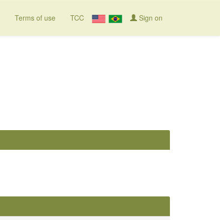
Terms of use
TCC
Sign on