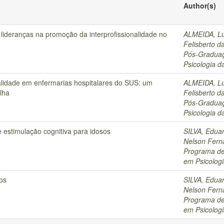
Author(s)
 lideranças na promoção da interprofissionalidade no
ALMEIDA, Lu
Felisberto d
Pós-Graduaç
Psicologia 
onalidade em enfermarias hospitalares do SUS: um
ALMEIDA, Lu
lha
Felisberto d
Pós-Graduaç
Psicologia 
 estimulação cognitiva para idosos
SILVA, Eduar
Nelson Fern
Programa de
em Psicolog
sos
SILVA, Eduar
Nelson Fern
Programa de
em Psicolog