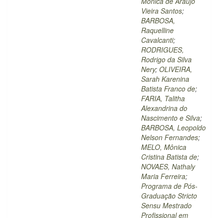
Mônica de Araújo
Vieira Santos
;
BARBOSA,
Raquelline
Cavalcanti
;
RODRIGUES,
Rodrigo da Silva
Nery
;
OLIVEIRA,
Sarah Karenina
Batista Franco de
;
FARIA, Talitha
Alexandrina do
Nascimento e Silva
;
BARBOSA, Leopoldo
Nelson Fernandes
;
MELO, Mônica
Cristina Batista de
;
NOVAES, Nathaly
Maria Ferreira
;
Programa de Pós-
Graduação Stricto
Sensu Mestrado
Profissional em