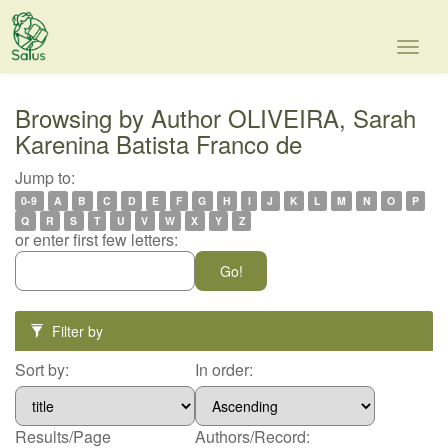
Skip
navigation
Browsing by Author OLIVEIRA, Sarah
Karenina Batista Franco de
Jump to:
0-9
A
B
C
D
E
F
G
H
I
J
K
L
M
N
O
P
Q
R
S
T
U
V
W
X
Y
Z
or enter first few letters:
Filter by
Sort by:
In order:
Results/Page
Authors/Record: