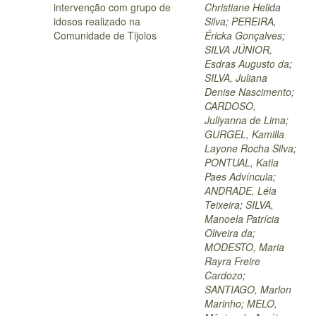
intervenção com grupo de
Christiane Helida
idosos realizado na
Silva
;
PEREIRA,
Comunidade de Tijolos
Éricka Gonçalves
;
SILVA JÚNIOR,
Esdras Augusto da
;
SILVA, Juliana
Denise Nascimento
;
CARDOSO,
Jullyanna de Lima
;
GURGEL, Kamilla
Layone Rocha Silva
;
PONTUAL, Katia
Paes Advíncula
;
ANDRADE, Léia
Teixeira
;
SILVA,
Manoela Patrícia
Oliveira da
;
MODESTO, Maria
Rayra Freire
Cardozo
;
SANTIAGO, Marlon
Marinho
;
MELO,