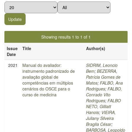
Showing results 1 to 1 of 1
Issue
Title
Author(s)
Date
2021
Manual do avaliador:
SIDRIM, Leoncio
instrumento padronizado de
Bem
;
BEZERRA,
avaliação global de
Patrícia Gomes de
competências em múltiplos
Matos
;
FALBO, Ana
cenários do OSCE para o
Rodrigues
;
FALBO,
curso de medicina
Conrado Vito
Rodrigues
;
FALBO
NETO, Gilliatt
Hanois
;
VIEIRA,
Juliany Silveira
Braglia César
;
BARBOSA, Leopoldo