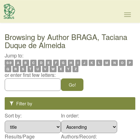
Skip
navigation
Browsing by Author BRAGA, Taciana
Duque de Almeida
Jump to:
0-9
A
B
C
D
E
F
G
H
I
J
K
L
M
N
O
P
Q
R
S
T
U
V
W
X
Y
Z
or enter first few letters:
Filter by
Sort by:
In order:
Results/Page
Authors/Record: