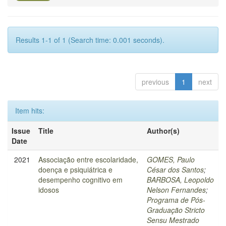
Results 1-1 of 1 (Search time: 0.001 seconds).
previous
1
next
Item hits:
Issue
Title
Author(s)
Date
2021
Associação entre escolaridade,
GOMES, Paulo
doença e psiquiátrica e
César dos Santos
;
desempenho cognitivo em
BARBOSA, Leopoldo
idosos
Nelson Fernandes
;
Programa de Pós-
Graduação Stricto
Sensu Mestrado