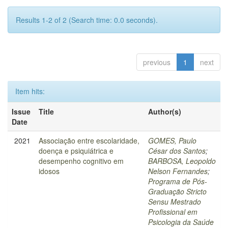
Results 1-2 of 2 (Search time: 0.0 seconds).
previous
1
next
Item hits:
Issue
Title
Author(s)
Date
2021
Associação entre escolaridade,
GOMES, Paulo
doença e psiquiátrica e
César dos Santos
;
desempenho cognitivo em
BARBOSA, Leopoldo
idosos
Nelson Fernandes
;
Programa de Pós-
Graduação Stricto
Sensu Mestrado
Profissional em
Psicologia da Saúde