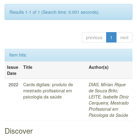
Results 1-1 of 1 (Search time: 0.001 seconds).
previous
1
next
Item hits:
Issue
Title
Author(s)
Date
2022
Cards digitais: produto de
DIAS, Mírian Rique
mestrado profissional em
de Souza Brito
;
psicologia da saúde
LEITE, Isabelle Diniz
Cerqueira
;
Mestrado
Profissional em
Psicologia da Saúde
Discover