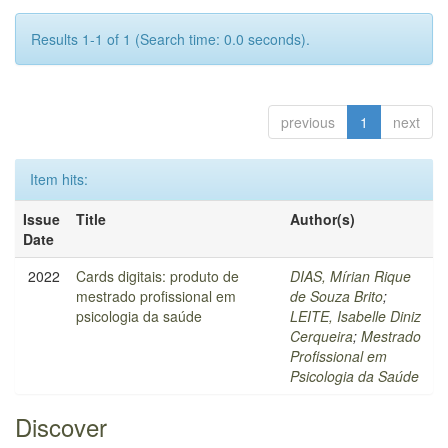
Results 1-1 of 1 (Search time: 0.0 seconds).
previous
1
next
Item hits:
Issue
Title
Author(s)
Date
2022
Cards digitais: produto de
DIAS, Mírian Rique
mestrado profissional em
de Souza Brito
;
psicologia da saúde
LEITE, Isabelle Diniz
Cerqueira
;
Mestrado
Profissional em
Psicologia da Saúde
Discover