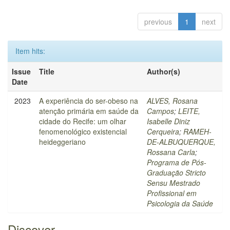
previous
1
next
Item hits:
Issue
Title
Author(s)
Date
2023
A experiência do ser-obeso na
ALVES, Rosana
atenção primária em saúde da
Campos
;
LEITE,
cidade do Recife: um olhar
Isabelle Diniz
fenomenológico existencial
Cerqueira
;
RAMEH-
heideggeriano
DE-ALBUQUERQUE,
Rossana Carla
;
Programa de Pós-
Graduação Stricto
Sensu Mestrado
Profissional em
Psicologia da Saúde
Discover