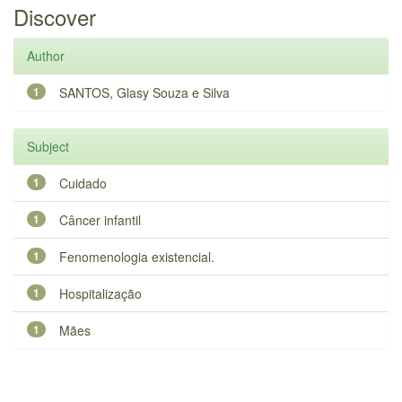
Discover
Author
1
SANTOS, Glasy Souza e Silva
Subject
1
Cuidado
1
Câncer infantil
1
Fenomenologia existencial.
1
Hospitalização
1
Mães