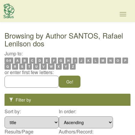
Skip
navigation
Browsing by Author SANTOS, Rafael
Lenilson dos
Jump to:
0-9
A
B
C
D
E
F
G
H
I
J
K
L
M
N
O
P
Q
R
S
T
U
V
W
X
Y
Z
or enter first few letters:
Filter by
Sort by:
In order:
Results/Page
Authors/Record: