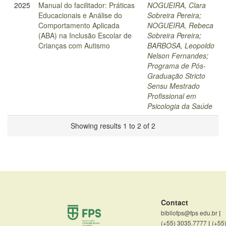
2025
Manual do facilitador: Práticas
NOGUEIRA, Clara
Educacionais e Análise do
Sobreira Pereira
;
Comportamento Aplicada
NOGUEIRA, Rebeca
(ABA) na Inclusão Escolar de
Sobreira Pereira
;
Crianças com Autismo
BARBOSA, Leopoldo
Nelson Fernandes
;
Programa de Pós-
Graduação Stricto
Sensu Mestrado
Profissional em
Psicologia da Saúde
Showing results 1 to 2 of 2
Contact
bibliofps@fps edu.br
|
(+55) 3035.7777
|
(+55