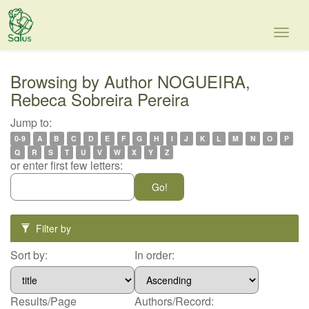
Skip
navigation
Browsing by Author NOGUEIRA,
Rebeca Sobreira Pereira
Jump to:
0-9
A
B
C
D
E
F
G
H
I
J
K
L
M
N
O
P
Q
R
S
T
U
V
W
X
Y
Z
or enter first few letters:
Filter by
Sort by:
In order:
Results/Page
Authors/Record: